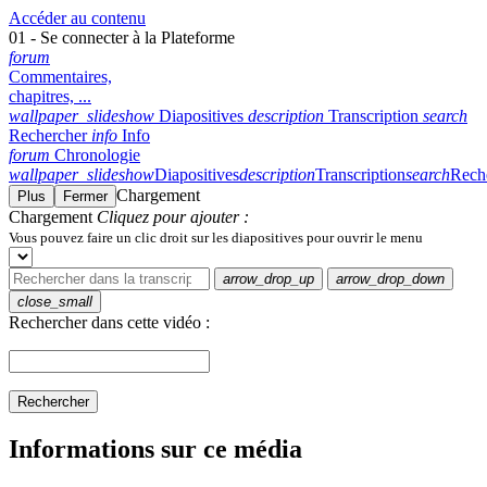
Accéder au contenu
01 - Se connecter à la Plateforme
forum
Commentaires,
chapitres, ...
wallpaper_slideshow
Diapositives
description
Transcription
search
Rechercher
info
Info
forum
Chronologie
wallpaper_slideshow
Diapositives
description
Transcription
search
Rech
Chargement
Plus
Fermer
Chargement
Cliquez pour ajouter :
Vous pouvez faire un clic droit sur les diapositives pour ouvrir le menu
arrow_drop_up
arrow_drop_down
close_small
Rechercher dans cette vidéo :
Rechercher
Informations sur ce média