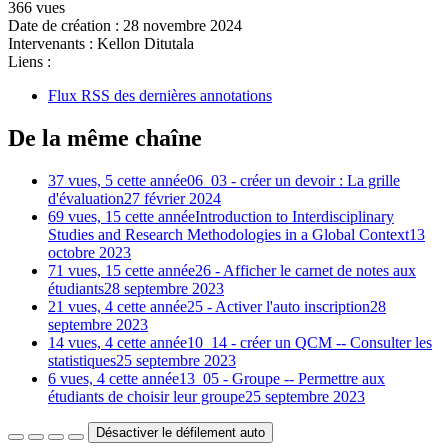
366 vues
Date de création :
28 novembre 2024
Intervenants :
Kellon Ditutala
Liens :
Flux RSS des dernières annotations
De la même chaîne
37 vues, 5 cette année
06_03 - créer un devoir : La grille
d'évaluation
27 février 2024
69 vues, 15 cette année
Introduction to Interdisciplinary
Studies and Research Methodologies in a Global Context
13
octobre 2023
71 vues, 15 cette année
26 - Afficher le carnet de notes aux
étudiants
28 septembre 2023
21 vues, 4 cette année
25 - Activer l'auto inscription
28
septembre 2023
14 vues, 4 cette année
10_14 - créer un QCM -- Consulter les
statistiques
25 septembre 2023
6 vues, 4 cette année
13_05 - Groupe -- Permettre aux
étudiants de choisir leur groupe
25 septembre 2023
Désactiver le défilement auto